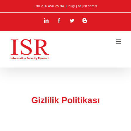
+90 216 450 25 94
|
bilgi [ at ] isr.com.tr
Linkedin
Facebook
Twitter
Blogger
Gizlilik Politikası